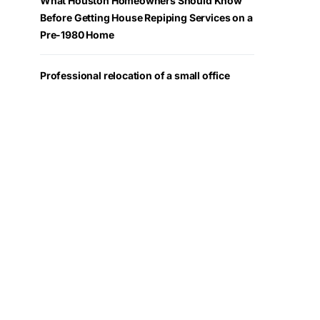
What Houston Homeowners Should Know
Before Getting House Repiping Services on a
Pre-1980 Home
Professional relocation of a small office