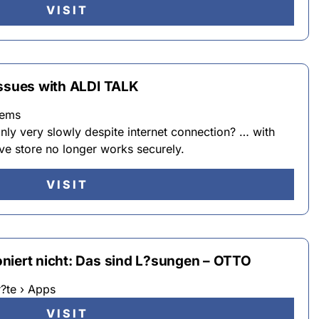
VISIT
Issues with ALDI TALK
lems
ly very slowly despite internet connection? … with
ive store no longer works securely.
VISIT
niert nicht: Das sind L?sungen – OTTO
?te › Apps
VISIT